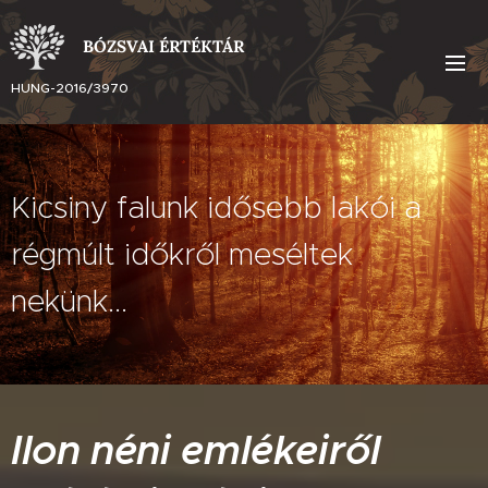
BÓZSVAI ÉRTÉKTÁR
HUNG-2016/3970
Kicsiny falunk idősebb lakói a
régmúlt időkről meséltek
nekünk...
Ilon néni emlékeiről