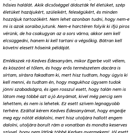
hősies halálát. Akik dicsőséggel áldozták fel életüket, szép
életüket hazájukért, szüleikért, feleségükért, és minden
hozzájuk tartozókért. Nem lehet azonban tudni, hogy nem-e
mi is azok soraiba jutunk. Nem-e harctéren folyik ki ifjú piros
vérünk, de ha csakugyan az a sors várna, akkor sem kell
elcsüggedni, hanem ki kell tartani a végsőkig. Bátran kell
követni elesett hőseink példáját.
Emlékszek rá Kedves Édesanyám, mikor Egerbe volt vélem,
és köszönt el tőlem, és hogy erős természetem dacára is
sírtam, sírásra fakadtam ki, mert hisz tudtam, hogy úgyis ki
kell menni, és tudtam én, hogy magukhoz úgysem tudok
jönni szabadságra, és igen rosszul esett, hogy talán nem is
látom meg többé azt a jó Anyámat, kivel még percig sem
lehettem, és nem is lehetek. Ez esett szívem legnagyobb
terhére. Ezáltal kérem Kedves Édesanyámat, hogy engedje
meg egy nótát eldalolni, mert hisz utoljára hallott engem
dalolni, utoljára borult rám a vonatban és mondta keserves
szívvel, hogy nem látlak többé Kedves gyermekem! Jól esett