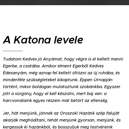
A Katona levele
Tudatom Kedves jó Anyámat, hogy végre is el kellett menni
Egerbe, a csatába. Amikor elment Egerből Kedves
Édesanyám, még aznap fel kellett öltözni az új ruhába, és
mindenféle szükségleteket kikaptunk. Éppen Úrnapján
történt, mikor boldogan mulatoztunk szobánkba. Egyszer
jött a sürgöny, hogy el kell készülni, mert baj van: a
harcvonalaink egyes részein már betört az ellenség.
Jer, hát menjünk, jönnek az Oroszok! Hazánk szép faluját
akarják meghódítani, tehát menjünk gyorsan, menjünk, és
kergessük ki hazánkból, és bosszuljuk meg testvéreink