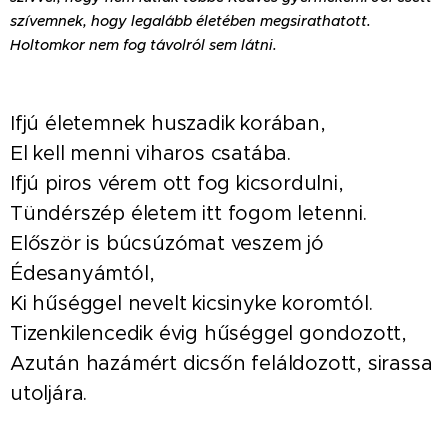
szívemnek, hogy legalább életében megsirathatott.
Holtomkor nem fog távolról sem látni.
Ifjú életemnek huszadik korában,
El kell menni viharos csatába.
Ifjú piros vérem ott fog kicsordulni,
Tündérszép életem itt fogom letenni.
Először is búcsúzómat veszem jó
Édesanyámtól,
Ki hűséggel nevelt kicsinyke koromtól.
Tizenkilencedik évig hűséggel gondozott,
Azután hazámért dicsőn feláldozott, sirassa
utoljára.