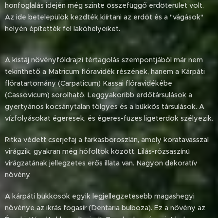
honfoglalás idején még szinte összefüggő erdöterület volt.
Az ide betelepülök kezdték kiírtani az erdöt és a "vágások"
helyén építették fel lakóhelyeiket.
A kistáj növényföldrajzi tértagolás szempontjából már nem
tekinthető a Matricum flóravidék részének, hanem a Kárpáti
flóratartomány (Carpaticum) Kassai flóravidékébe
(Cassovicum) sorolható. Leggyakoribb erdőtársulások a
gyertyános kocsánytalan tölgyes és a bükkös társulások. A
vízfolyásokat égeresek, és égeres-füzes ligeterdök szélyezik.
Ritka védett cserjefaj a farkasboroszlán, amely koratavasszal
virágzik, gyakran még hófoltok között. Lilás-rózsaszínü
virágzatának jellegzetes erős illata van. Nagyon dekoratív
növény.
A kárpáti bükkösök egyik legjellegzetesebb magashegyi
növénye az ikrás fogasír (Dentaria bulboza). Ez a növény az