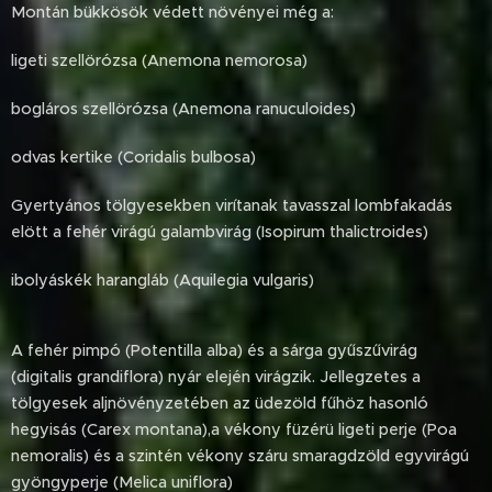
Montán bükkösök védett növényei még a:
ligeti szellörózsa (Anemona nemorosa)
bogláros szellörózsa (Anemona ranuculoides)
odvas kertike (Coridalis bulbosa)
Gyertyános tölgyesekben virítanak tavasszal lombfakadás
elött a fehér virágú galambvirág (Isopirum thalictroides)
ibolyáskék harangláb (Aquilegia vulgaris)
A fehér pimpó (Potentilla alba) és a sárga gyűszűvirág
(digitalis grandiflora) nyár elején virágzik. Jellegzetes a
tölgyesek aljnövényzetében az üdezöld fűhöz hasonló
hegyisás (Carex montana),a vékony füzérü ligeti perje (Poa
nemoralis) és a szintén vékony száru smaragdzöld egyvirágú
gyöngyperje (Melica uniflora)