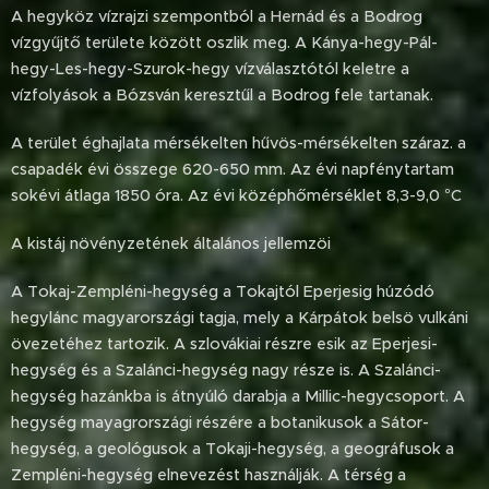
A hegyköz vízrajzi szempontból a Hernád és a Bodrog
vízgyűjtő területe között oszlik meg. A Kánya-hegy-Pál-
hegy-Les-hegy-Szurok-hegy vízválasztótól keletre a
vízfolyások a Bózsván keresztűl a Bodrog fele tartanak.
A terület éghajlata mérsékelten hűvös-mérsékelten száraz. a
csapadék évi összege 620-650 mm. Az évi napfénytartam
sokévi átlaga 1850 óra. Az évi középhőmérséklet 8,3-9,0 °C
A kistáj növényzetének általános jellemzöi
A Tokaj-Zempléni-hegység a Tokajtól Eperjesig húzódó
hegylánc magyarországi tagja, mely a Kárpátok belsö vulkáni
övezetéhez tartozik. A szlovákiai részre esik az Eperjesi-
hegység és a Szalánci-hegység nagy része is. A Szalánci-
hegység hazánkba is átnyúló darabja a Millic-hegycsoport. A
hegység mayagrországi részére a botanikusok a Sátor-
hegység, a geológusok a Tokaji-hegység, a geográfusok a
Zempléni-hegység elnevezést használják. A térség a