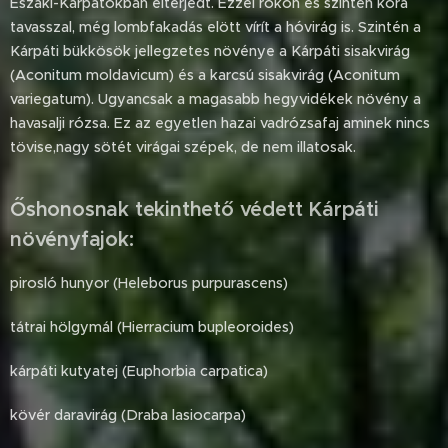
Északi-Kárpátokban elterjedt. Ezzel rokon és szintén kora
tavasszal, még lombfakadás elött vírít a hóvirág is. Szintén a
Kárpáti bükkösök jellegzetes növénye a Kárpáti sisakvirág
(Aconitum moldavicum) és a karcsú sisakvirág (Aconitum
variegatum). Ugyancsak a magasabb hegyvidékek növény a
havasalji rózsa. Ez az egyetlen hazai vadrózsafaj aminek nincs
tövise,nagy sötét virágai szépek, de nem illatosak.
Őshonosnak tekinthető védett Kárpáti
növényfajok:
pirosló hunyor (Heleborus purpurascens)
tátrai hölgymál (Hierracium bupleoroides)
kárpáti kutyatej (Euphorbia carpatica)
kövér daravirág (Draba lasiocarpa)