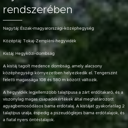
rendszerében
Nagytáj: Észak-magyarországi-középhegység
Középtáj: Tokaj-Zempléni-hegyvidék
Kistáj: Hegyközi-dombság
A kistáj tagolt medence dombság, amely alacsony
középhegységi környezetben helyezkedik el. Tengerszint
feletti magassága 108 és 580 m között változik.
A hegyvidék legjellemzöbb talajtípusa a zárt erdőtakaró, és a
viszonylag magas csapadékértékek által meghatározott
agyagbemosódásos barna erdötalaj. A kistájat gyakorlatilag 2
talajtípus uralja, éspedig a pszeudóglejes barna erdötalajok, és
a fiatal nyers öntéstalajok.