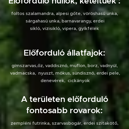
Előforduló hüllők, kétéltűek :
foltos szalamandra, alpesi gőte, vöröshasú unka,
sárgahasú unka, barnavarangy, erdei
sikló, vizisikló, vipera, gyíkfélék
Előforduló állatfajok:
gímszarvas,őz, vaddisznó, muflon, borz, vadnyúl,
vadmacska, nyuszt, mókus, sündisznó, erdei pele,
denevérek, cickányok
A területen előforduló
fontosabb rovarok:
zempléni futrinka, szarvasbogár, erdei szitakötő,