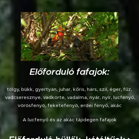
Előforduló fafajok:
tölgy, bükk, gyertyán, juhar, kőris, hárs, szil, éger, fűz,
vadcseresznye, vadkörte, vadalma, nyár, nyír, lucfenyő,
vörösfenyö, feketefenyö, erdei fenyő, akác
A lucfenyő és az akác tájidegen fafajok